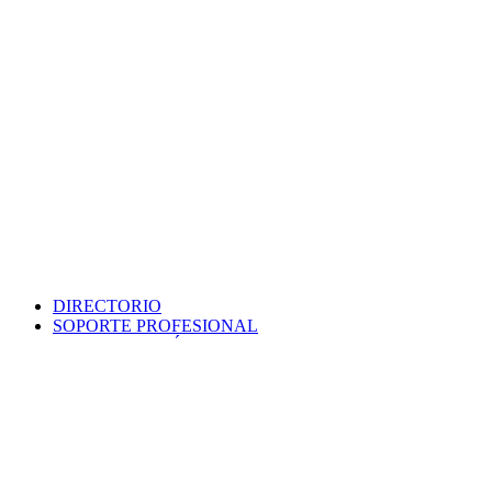
DIRECTORIO
SOPORTE PROFESIONAL
SEDE ELECTRÓNICA
PORTAL DE TRANSPARENCIA
POLÍTICA DE SEGURIDAD
MAPA WEB
COLEGIO
VERIFICA DOCUMENTO
PROTECCIÓN DE DATOS
PUNTO INFORMACIÓN CATASTRAL