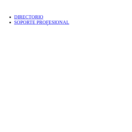
DIRECTORIO
SOPORTE PROFESIONAL
SEDE ELECTRÓNICA
PORTAL DE TRANSPARENCIA
POLÍTICA DE SEGURIDAD
MAPA WEB
COLEGIO
VERIFICA DOCUMENTO
PROTECCIÓN DE DATOS
PUNTO INFORMACIÓN CATASTRAL
CONTACTO
EMPLEO
VENTANILLA ÚNICA
AVISO LEGAL
Colegio Oficial
Arquitectos
Sevilla