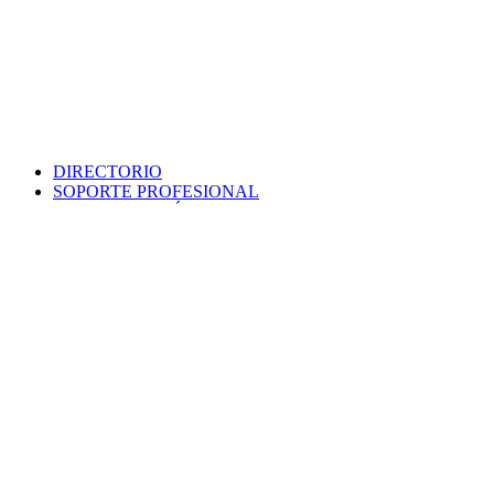
DIRECTORIO
SOPORTE PROFESIONAL
SEDE ELECTRÓNICA
PORTAL DE TRANSPARENCIA
POLÍTICA DE SEGURIDAD
MAPA WEB
COLEGIO
VERIFICA DOCUMENTO
PROTECCIÓN DE DATOS
PUNTO INFORMACIÓN CATASTRAL
CONTACTO
EMPLEO
VENTANILLA ÚNICA
AVISO LEGAL