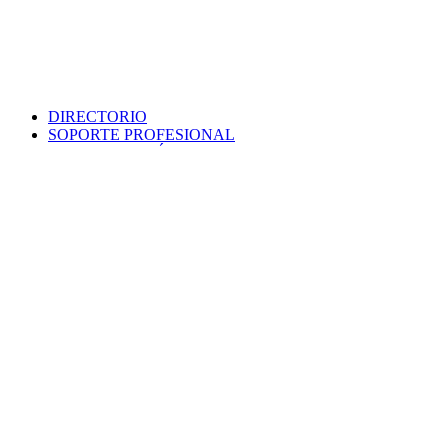
DIRECTORIO
SOPORTE PROFESIONAL
SEDE ELECTRÓNICA
PORTAL DE TRANSPARENCIA
POLÍTICA DE SEGURIDAD
MAPA WEB
COLEGIO
VERIFICA DOCUMENTO
PROTECCIÓN DE DATOS
PUNTO INFORMACIÓN CATASTRAL
CONTACTO
EMPLEO
VENTANILLA ÚNICA
AVISO LEGAL
Colegio Oficial