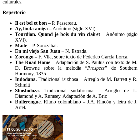
culturales.
Repertorio
Il est bel et bon
– P. Passereau.
Ay, linda amiga
– Anónimo (siglo XVI).
Tourdion. Quand je bois du vin clairet
– Anónimo (siglo
XVI).
Maite
– P. Sorozábal.
En mi viejo San Juan
– N. Estrada.
Zorongo
– F. Vila, sobre texto de Federico García Lorca.
The Road Home
– Adaptación de S. Paulus con texto de M.
D. Browne sobre la melodía “
Prospect”
de Southern
Harmony, 1835.
Indodana
. Tradicional isixhosa – Arreglo de M. Barrett y R.
Schmitt
Shosholoza
. Tradicional sudafricana – Arreglo de L.
Diamond y A. Rumsey. Adaptación de A. Briz
Bullerengue
. Ritmo colombiano – J.A. Rincón y letra de J.
Artel.