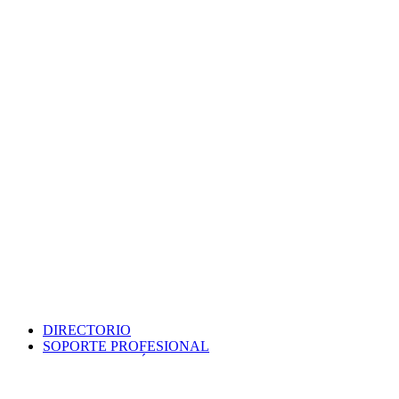
DIRECTORIO
SOPORTE PROFESIONAL
SEDE ELECTRÓNICA
PORTAL DE TRANSPARENCIA
POLÍTICA DE SEGURIDAD