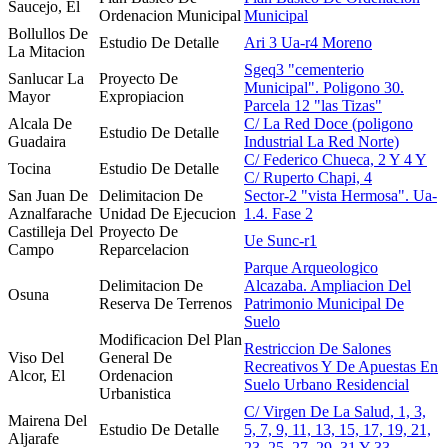
Saucejo, El
Ordenacion Municipal
Municipal
Bollullos De
Estudio De Detalle
Ari 3 Ua-r4 Moreno
La Mitacion
Sgeq3 "cementerio
Sanlucar La
Proyecto De
Municipal". Poligono 30.
Mayor
Expropiacion
Parcela 12 "las Tizas"
Alcala De
C/ La Red Doce (poligono
Estudio De Detalle
Guadaira
Industrial La Red Norte)
C/ Federico Chueca, 2 Y 4 Y
Tocina
Estudio De Detalle
C/ Ruperto Chapi, 4
San Juan De
Delimitacion De
Sector-2 "vista Hermosa". Ua-
Aznalfarache
Unidad De Ejecucion
1.4. Fase 2
Castilleja Del
Proyecto De
Ue Sunc-r1
Campo
Reparcelacion
Parque Arqueologico
Delimitacion De
Alcazaba. Ampliacion Del
Osuna
Reserva De Terrenos
Patrimonio Municipal De
Suelo
Modificacion Del Plan
Restriccion De Salones
Viso Del
General De
Recreativos Y De Apuestas En
Alcor, El
Ordenacion
Suelo Urbano Residencial
Urbanistica
C/ Virgen De La Salud, 1, 3,
Mairena Del
Estudio De Detalle
5, 7, 9, 11, 13, 15, 17, 19, 21,
Aljarafe
23, 25, 27, 29, 31 Y 33