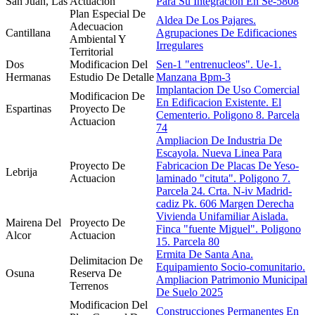
San Juan, Las
Actuacion
Para Su Integracion En Se-5808
Plan Especial De
Aldea De Los Pajares.
Adecuacion
Cantillana
Agrupaciones De Edificaciones
Ambiental Y
Irregulares
Territorial
Dos
Modificacion Del
Sen-1 "entrenucleos". Ue-1.
Hermanas
Estudio De Detalle
Manzana Bpm-3
Implantacion De Uso Comercial
Modificacion De
En Edificacion Existente. El
Espartinas
Proyecto De
Cementerio. Poligono 8. Parcela
Actuacion
74
Ampliacion De Industria De
Escayola. Nueva Linea Para
Proyecto De
Fabricacion De Placas De Yeso-
Lebrija
Actuacion
laminado "cituta". Poligono 7.
Parcela 24. Crta. N-iv Madrid-
cadiz Pk. 606 Margen Derecha
Vivienda Unifamiliar Aislada.
Mairena Del
Proyecto De
Finca "fuente Miguel". Poligono
Alcor
Actuacion
15. Parcela 80
Ermita De Santa Ana.
Delimitacion De
Equipamiento Socio-comunitario.
Osuna
Reserva De
Ampliacion Patrimonio Municipal
Terrenos
De Suelo 2025
Modificacion Del
Construcciones Permanentes En