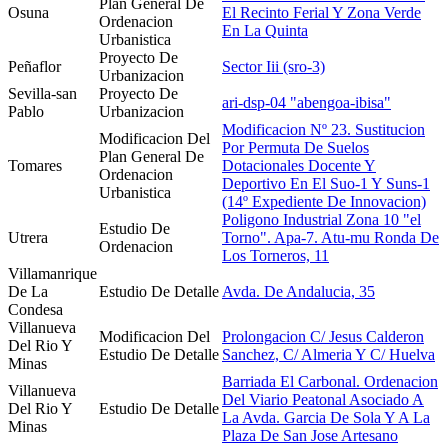
Plan General De
Osuna
El Recinto Ferial Y Zona Verde
Ordenacion
En La Quinta
Urbanistica
Proyecto De
Peñaflor
Sector Iii (sro-3)
Urbanizacion
Sevilla-san
Proyecto De
ari-dsp-04 "abengoa-ibisa"
Pablo
Urbanizacion
Modificacion Nº 23. Sustitucion
Modificacion Del
Por Permuta De Suelos
Plan General De
Tomares
Dotacionales Docente Y
Ordenacion
Deportivo En El Suo-1 Y Suns-1
Urbanistica
(14º Expediente De Innovacion)
Poligono Industrial Zona 10 "el
Estudio De
Utrera
Torno". Apa-7. Atu-mu Ronda De
Ordenacion
Los Torneros, 11
Villamanrique
De La
Estudio De Detalle
Avda. De Andalucia, 35
Condesa
Villanueva
Modificacion Del
Prolongacion C/ Jesus Calderon
Del Rio Y
Estudio De Detalle
Sanchez, C/ Almeria Y C/ Huelva
Minas
Barriada El Carbonal. Ordenacion
Villanueva
Del Viario Peatonal Asociado A
Del Rio Y
Estudio De Detalle
La Avda. Garcia De Sola Y A La
Minas
Plaza De San Jose Artesano