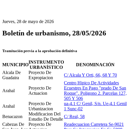
Jueves, 28 de mayo de 2026
Boletín de urbanismo, 28/05/2026
Tramitación previa a la aprobación definitiva
INSTRUMENTO
MUNICIPIO
DENOMINACIÓN
URBANÍSTICO
Alcala De
Proyecto De
C/ Alcala Y Orti, 66, 68 Y 70
Guadaira
Expropiacion
Centro Hipico De Actividades
Proyecto De
Ecuestres En Pago "prado De San
Arahal
Actuacion
Roque". Poligono 2. Parcelas 127,
505 Y 506
Proyecto De
ua-4.1 C/ Genil, S/n. Ue-4.1 Genil
Arahal
Urbanizacion
1 Sunc-02
Modificacion Del
Benacazon
C/ Real, 58
Estudio De Detalle
Cabezas De
Proyecto De
Readecuacion Carretera Se-9021