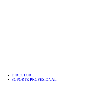
DIRECTORIO
SOPORTE PROFESIONAL
SEDE ELECTRÓNICA
PORTAL DE TRANSPARENCIA
POLÍTICA DE SEGURIDAD
MAPA WEB
COLEGIO
VERIFICA DOCUMENTO