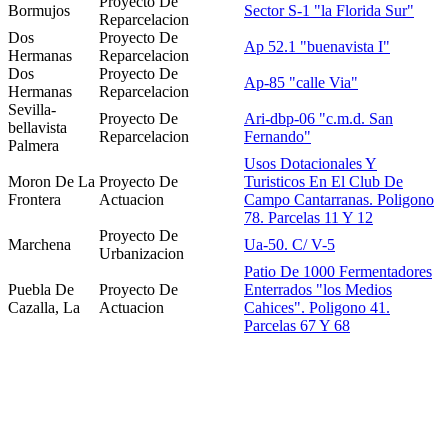
Proyecto De
Bormujos
Sector S-1 "la Florida Sur"
Reparcelacion
Dos
Proyecto De
Ap 52.1 "buenavista I"
Hermanas
Reparcelacion
Dos
Proyecto De
Ap-85 "calle Via"
Hermanas
Reparcelacion
Sevilla-
Proyecto De
Ari-dbp-06 "c.m.d. San
bellavista
Reparcelacion
Fernando"
Palmera
Usos Dotacionales Y
Moron De La
Proyecto De
Turisticos En El Club De
Frontera
Actuacion
Campo Cantarranas. Poligono
78. Parcelas 11 Y 12
Proyecto De
Marchena
Ua-50. C/ V-5
Urbanizacion
Patio De 1000 Fermentadores
Puebla De
Proyecto De
Enterrados "los Medios
Cazalla, La
Actuacion
Cahices". Poligono 41.
Parcelas 67 Y 68