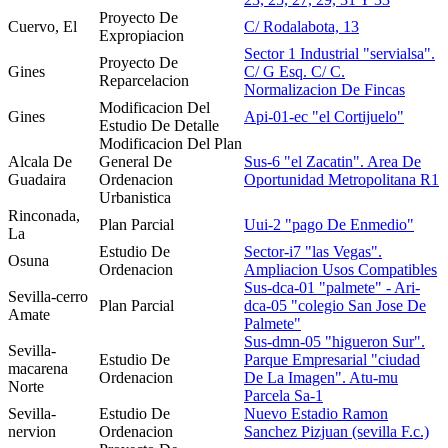
Proyecto De
Cuervo, El
C/ Rodalabota, 13
Expropiacion
Sector 1 Industrial "servialsa".
Proyecto De
Gines
C/ G Esq. C/ C.
Reparcelacion
Normalizacion De Fincas
Modificacion Del
Gines
Api-01-ec "el Cortijuelo"
Estudio De Detalle
Modificacion Del Plan
Alcala De
General De
Sus-6 "el Zacatin". Area De
Guadaira
Ordenacion
Oportunidad Metropolitana R1
Urbanistica
Rinconada,
Plan Parcial
Uui-2 "pago De Enmedio"
La
Estudio De
Sector-i7 "las Vegas".
Osuna
Ordenacion
Ampliacion Usos Compatibles
Sus-dca-01 "palmete" - Ari-
Sevilla-cerro
Plan Parcial
dca-05 "colegio San Jose De
Amate
Palmete"
Sus-dmn-05 "higueron Sur".
Sevilla-
Estudio De
Parque Empresarial "ciudad
macarena
Ordenacion
De La Imagen". Atu-mu
Norte
Parcela Sa-1
Sevilla-
Estudio De
Nuevo Estadio Ramon
nervion
Ordenacion
Sanchez Pizjuan (sevilla F.c.)