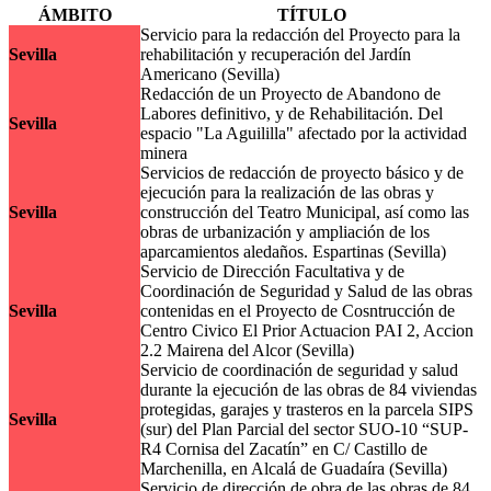
ÁMBITO
TÍTULO
Servicio para la redacción del Proyecto para la
Sevilla
rehabilitación y recuperación del Jardín
Americano (Sevilla)
Redacción de un Proyecto de Abandono de
Labores definitivo, y de Rehabilitación. Del
Sevilla
espacio "La Aguililla" afectado por la actividad
minera
Servicios de redacción de proyecto básico y de
ejecución para la realización de las obras y
Sevilla
construcción del Teatro Municipal, así como las
obras de urbanización y ampliación de los
aparcamientos aledaños. Espartinas (Sevilla)
Servicio de Dirección Facultativa y de
Coordinación de Seguridad y Salud de las obras
Sevilla
contenidas en el Proyecto de Cosntrucción de
Centro Civico El Prior Actuacion PAI 2, Accion
2.2 Mairena del Alcor (Sevilla)
Servicio de coordinación de seguridad y salud
durante la ejecución de las obras de 84 viviendas
protegidas, garajes y trasteros en la parcela SIPS
Sevilla
(sur) del Plan Parcial del sector SUO-10 “SUP-
R4 Cornisa del Zacatín” en C/ Castillo de
Marchenilla, en Alcalá de Guadaíra (Sevilla)
Servicio de dirección de obra de las obras de 84