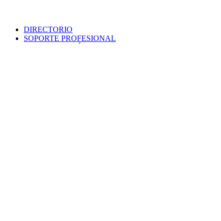
DIRECTORIO
SOPORTE PROFESIONAL
SEDE ELECTRÓNICA
PORTAL DE TRANSPARENCIA
POLÍTICA DE SEGURIDAD
MAPA WEB
COLEGIO
VERIFICA DOCUMENTO
PROTECCIÓN DE DATOS
PUNTO INFORMACIÓN CATASTRAL
CONTACTO
EMPLEO
VENTANILLA ÚNICA
AVISO LEGAL
Colegio Oficial
Arquitectos
Sevilla