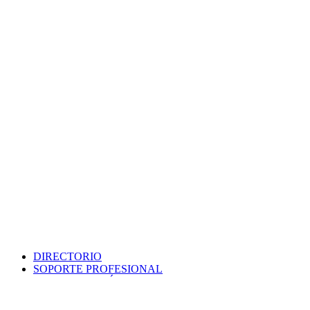
DIRECTORIO
SOPORTE PROFESIONAL
SEDE ELECTRÓNICA
PORTAL DE TRANSPARENCIA
POLÍTICA DE SEGURIDAD