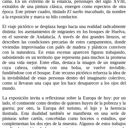
cama. En un extremo de la estancia, personajes del siglo XVIII,
extraídos de una pintura clásica, emergen como espectros de otra
época. Este primer cuadro, titulado
El sueño inacabado,
da nombre
a la exposición y marca su hilo conductor.
El viaje pictórico se desplaza luego hacia una realidad radicalmente
distinta: los asentamientos de migrantes en los bosques de Huelva,
en el suroeste de Andalucía. A través de dos grandes lienzos, se
describen las condiciones precarias de estos campamentos, donde
viviendas improvisadas con palés de madera y plásticos conviven
con la naturaleza. En estas escenas aparecen figuras trabajando,
subsistiendo en un territorio que representa para muchos la promesa
de una vida mejor. Entre ellas, destaca la imagen de un migrante
cuya cabeza, cubierta con una bolsa, se vuelve invisible,
fundiéndose con el bosque. Este recurso pictórico refuerza la idea de
la invisibilidad de estas personas dentro del imaginario colectivo,
como si llevaran una capa que los hace desaparecer a los ojos del
mundo.
La exposición invita a reflexionar sobre la Europa de hoy: por un
lado, el continente como destino de quienes huyen de la pobreza y la
guerra; por otro, la Europa del turismo, el lujo y la herencia
ilustrada. Esta dualidad también se manifiesta en una serie de
pinturas sobre cartón, concebidas como bocetos o estudios, que
complementan los dos ejes de la muestra. Algunos de estos trabajos