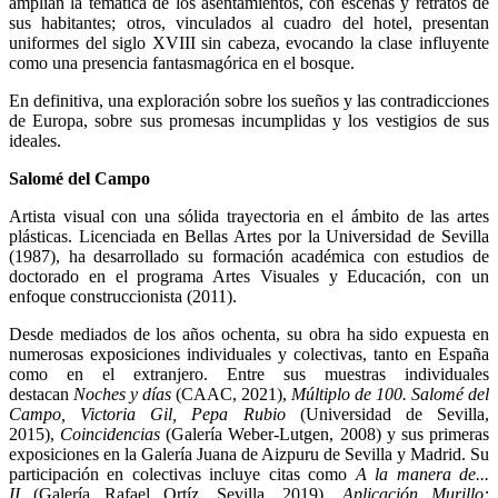
amplían la temática de los asentamientos, con escenas y retratos de
sus habitantes; otros, vinculados al cuadro del hotel, presentan
uniformes del siglo XVIII sin cabeza, evocando la clase influyente
como una presencia fantasmagórica en el bosque.
En definitiva, una exploración sobre los sueños y las contradicciones
de Europa, sobre sus promesas incumplidas y los vestigios de sus
ideales.
Salomé del Campo
Artista visual con una sólida trayectoria en el ámbito de las artes
plásticas. Licenciada en Bellas Artes por la Universidad de Sevilla
(1987), ha desarrollado su formación académica con estudios de
doctorado en el programa Artes Visuales y Educación, con un
enfoque construccionista (2011).
Desde mediados de los años ochenta, su obra ha sido expuesta en
numerosas exposiciones individuales y colectivas, tanto en España
como en el extranjero. Entre sus muestras individuales
destacan
Noches y días
(CAAC, 2021),
Múltiplo de 100. Salomé del
Campo, Victoria Gil, Pepa Rubio
(Universidad de Sevilla,
2015),
Coincidencias
(Galería Weber-Lutgen, 2008) y sus primeras
exposiciones en la Galería Juana de Aizpuru de Sevilla y Madrid. Su
participación en colectivas incluye citas como
A la manera de...
II
(Galería Rafael Ortíz, Sevilla, 2019),
Aplicación Murillo: