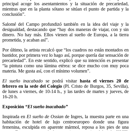
principal acoge los asentamientos y la situación de precariedad,
mientras que en la planta sótano se sitúan el punto de partida y la
conclusión”.
Salomé del Campo profundizó también en la idea del viaje y la
desigualdad, destacando que “hay dos maneras de viajar, con y sin
dinero. No hay más. Ellos vienen al sueño de Europa, a la tierra
prometida, y acaban así”.
Por último, la artista recalcó que “los cuadros no están montados en
bastidor, por primera vez lo hago así, porque quería dar sensación de
precariedad”. En este sentido, explicó que su intención es presentar
“la pintura como una lámina etérea: se dice mucho con muy poca
materia. Me gusta así, con el mínimo volumen”.
El sueño inacabado
se podrá visitar
hasta el viernes 20 de
febrero
en la sede del Colegio
(Pl. Cristo de Burgos, 35, Sevilla),
de lunes a viernes, de 10-14 h., y las tardes de martes y jueves, de
16-20 h.
Exposición
“El sueño inacabado”
Inspirada en
El sueño de Ossian
de Ingres, la muestra parte en una
habitación de hotel de lujo centroeuropeo donde una figura
femenina, esculpida en aparente mármol, reposa a los pies de una