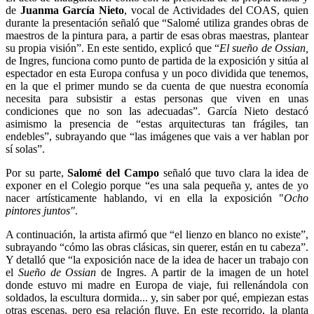
de
Juanma García Nieto
, vocal de Actividades del COAS, quien
durante la presentación señaló que “Salomé utiliza grandes obras de
maestros de la pintura para, a partir de esas obras maestras, plantear
su propia visión”. En este sentido, explicó que “
El sueño de Ossian,
de Ingres, funciona como punto de partida de la exposición y sitúa al
espectador en esta Europa confusa y un poco dividida que tenemos,
en la que el primer mundo se da cuenta de que nuestra economía
necesita para subsistir a estas personas que viven en unas
condiciones que no son las adecuadas”. García Nieto destacó
asimismo la presencia de “estas arquitecturas tan frágiles, tan
endebles”, subrayando que “las imágenes que vais a ver hablan por
sí solas”.
Por su parte,
Salomé del Campo
señaló que tuvo clara la idea de
exponer en el Colegio porque “es una sala pequeña y, antes de yo
nacer artísticamente hablando, vi en ella la exposición "
Ocho
pintores juntos"
.
A continuación, la artista afirmó que “el lienzo en blanco no existe”,
subrayando “cómo las obras clásicas, sin querer, están en tu cabeza”.
Y detalló que “la exposición nace de la idea de hacer un trabajo con
el
Sueño de Ossian
de Ingres. A partir de la imagen de un hotel
donde estuvo mi madre en Europa de viaje, fui rellenándola con
soldados, la escultura dormida... y, sin saber por qué, empiezan estas
otras escenas, pero esa relación fluye. En este recorrido, la planta