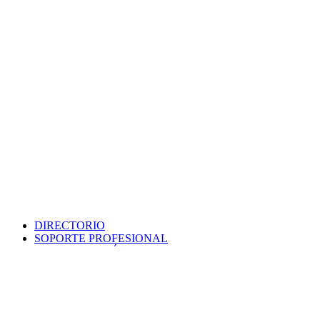
DIRECTORIO
SOPORTE PROFESIONAL
SEDE ELECTRÓNICA
PORTAL DE TRANSPARENCIA
POLÍTICA DE SEGURIDAD
MAPA WEB
COLEGIO
VERIFICA DOCUMENTO