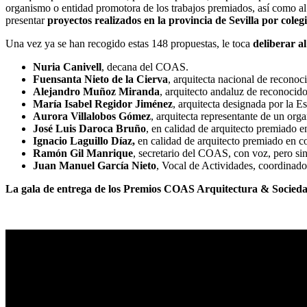
organismo o entidad promotora de los trabajos premiados, así como al a
presentar
proyectos realizados en la provincia de Sevilla por cole
Una vez ya se han recogido estas 148 propuestas, le toca
deliberar a
Nuria Canivell
, decana del COAS.
Fuensanta Nieto de la Cierva
, arquitecta nacional de recono
Alejandro Muñoz Miranda
, arquitecto andaluz de reconocid
María Isabel Regidor Jiménez
, arquitecta designada por la 
Aurora Villalobos Gómez
, arquitecta representante de un org
José Luis Daroca Bruño
, en calidad de arquitecto premiado 
Ignacio Laguillo Díaz,
en calidad de arquitecto premiado en c
Ramón Gil Manrique
, secretario del COAS, con voz, pero sin
Juan Manuel García Nieto
, Vocal de Actividades, coordinado
La gala de entrega de los Premios COAS Arquitectura & Sociedad 