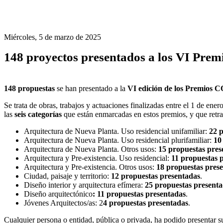
Miércoles, 5 de marzo de 2025
148 proyectos presentados a los VI Pre
148 propuestas
se han presentado a la
VI edición de los Premios 
Se trata de obras, trabajos y actuaciones finalizadas entre el 1 de en
las
seis categorías
que están enmarcadas en estos premios, y que retra
Arquitectura de Nueva Planta. Uso residencial unifamiliar:
22 
Arquitectura de Nueva Planta. Uso residencial plurifamiliar:
10
Arquitectura de Nueva Planta. Otros usos:
15 propuestas pres
Arquitectura y Pre-existencia. Uso residencial:
11 propuestas 
Arquitectura y Pre-existencia. Otros usos:
18 propuestas pres
Ciudad, paisaje y territorio:
12 propuestas presentadas
.
Diseño interior y arquitectura efímera:
25 propuestas present
Diseño arquitectónico
: 11 propuestas presentadas
.
Jóvenes Arquitectos/as
:
2
4 propuestas presentadas
.
Cualquier persona o entidad, pública o privada, ha podido presentar su