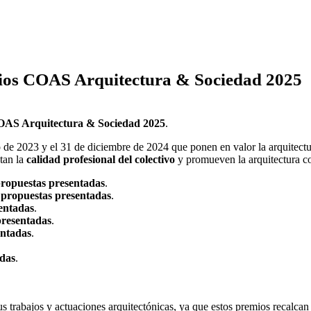
mios COAS Arquitectura & Sociedad 2025
COAS Arquitectura & Sociedad 2025
.
ero de 2023 y el 31 de diciembre de 2024 que ponen en valor la arquitect
tan la
calidad profesional del colectivo
y promueven la arquitectura 
propuestas presentadas
.
 propuestas presentadas
.
entadas
.
presentadas
.
entadas
.
adas
.
s trabajos y actuaciones arquitectónicas, ya que estos premios recalcan