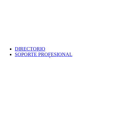
DIRECTORIO
SOPORTE PROFESIONAL
SEDE ELECTRÓNICA
PORTAL DE TRANSPARENCIA
POLÍTICA DE SEGURIDAD
MAPA WEB
COLEGIO
VERIFICA DOCUMENTO
PROTECCIÓN DE DATOS
PUNTO INFORMACIÓN CATASTRAL
CONTACTO
EMPLEO
VENTANILLA ÚNICA
AVISO LEGAL