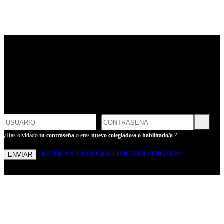
LOGIN
POR FAVOR, INTRODUCE
TU USUARIO Y CONTRASEÑA
PARA ENTRAR
¿Has olvidado
tu contraseña
o eres
nuevo colegiado/a o habilitado/a
?
ENTRAR CON CERTIFICADO DIGITAL
ENVIAR