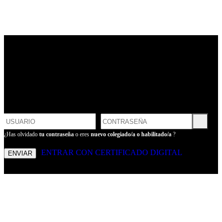
LOGIN
POR FAVOR, INTRODUCE
TU USUARIO Y CONTRASEÑA
PARA ENTRAR
¿Has olvidado
tu contraseña
o eres
nuevo colegiado/a o habilitado/a
?
ENTRAR CON CERTIFICADO DIGITAL
ENVIAR