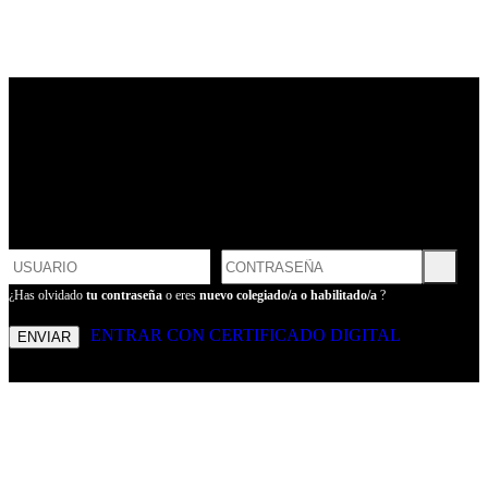
LOGIN
POR FAVOR, INTRODUCE
TU USUARIO Y CONTRASEÑA
PARA ENTRAR
¿Has olvidado
tu contraseña
o eres
nuevo colegiado/a o habilitado/a
?
ENTRAR CON CERTIFICADO DIGITAL
ENVIAR