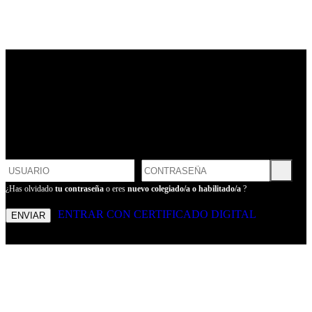
LOGIN
POR FAVOR, INTRODUCE
TU USUARIO Y CONTRASEÑA
PARA ENTRAR
¿Has olvidado
tu contraseña
o eres
nuevo colegiado/a o habilitado/a
?
ENTRAR CON CERTIFICADO DIGITAL
ENVIAR