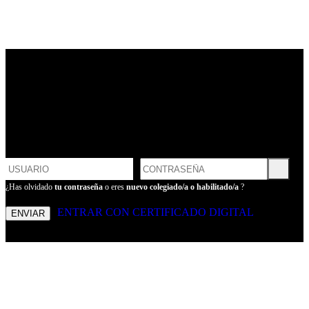
LOGIN
POR FAVOR, INTRODUCE
TU USUARIO Y CONTRASEÑA
PARA ENTRAR
¿Has olvidado
tu contraseña
o eres
nuevo colegiado/a o habilitado/a
?
ENTRAR CON CERTIFICADO DIGITAL
ENVIAR