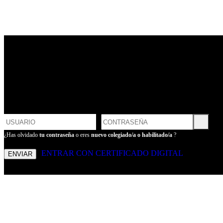
LOGIN
POR FAVOR, INTRODUCE
TU USUARIO Y CONTRASEÑA
PARA ENTRAR
¿Has olvidado
tu contraseña
o eres
nuevo colegiado/a o habilitado/a
?
ENTRAR CON CERTIFICADO DIGITAL
ENVIAR