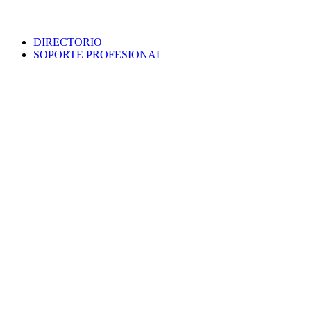
DIRECTORIO
SOPORTE PROFESIONAL
SEDE ELECTRÓNICA
PORTAL DE TRANSPARENCIA
POLÍTICA DE SEGURIDAD
MAPA WEB
COLEGIO
VERIFICA DOCUMENTO
PROTECCIÓN DE DATOS
PUNTO INFORMACIÓN CATASTRAL
CONTACTO
EMPLEO
VENTANILLA ÚNICA
AVISO LEGAL
Colegio Oficial
Arquitectos
Sevilla